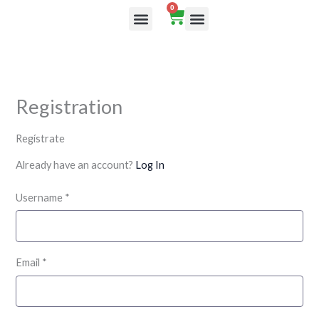
Ir
0
Cart
al
Rutas de aprendizaje
contenido
Registration
Regístrate
Already have an account?
Log In
Username
*
Email
*