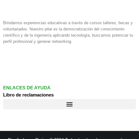
Brindamos experiencias educativas a través de cursos talleres, becas y
voluntariados. Nuestro pilar es la democratización del conocimiento
científico y de la ingeniería aplicando tecnología, buscamos potenciar tu
perfil profesional y generar networking.
F
I
L
a
n
i
c
s
n
e
t
k
b
a
e
o
g
d
ENLACES DE AYUDA
o
r
i
Libro de reclamaciones
k
a
n
m