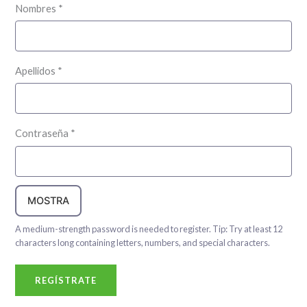
Nombres
*
Apellidos
*
Contraseña
*
MOSTRA
A medium-strength password is needed to register. Tip: Try at least 12
characters long containing letters, numbers, and special characters.