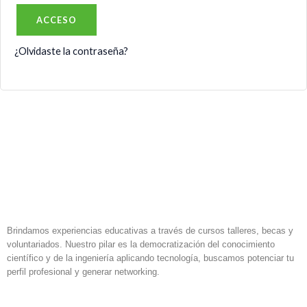
ACCESO
¿Olvidaste la contraseña?
Brindamos experiencias educativas a través de cursos talleres, becas y
voluntariados. Nuestro pilar es la democratización del conocimiento
científico y de la ingeniería aplicando tecnología, buscamos potenciar tu
perfil profesional y generar networking.
F
I
L
a
n
i