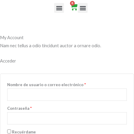
Ir
Obligatorio
Obligatorio
0
Cart
al
Rutas de aprendizaje
contenido
My Account​
Nam nec tellus a odio tincidunt auctor a ornare odio.
Acceder
Nombre de usuario o correo electrónico
*
Contraseña
*
Recuérdame