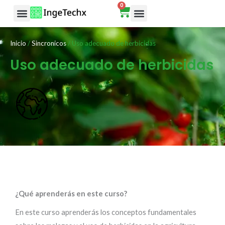
0
Ir
Cart
al
Rutas de aprendizaje
contenido
Inicio
/
Sincronicos
/ Uso adecuado de herbicidas
Uso adecuado de herbicidas
CONTENIDO
¿Qué aprenderás en este curso?
En este curso aprenderás los conceptos fundamentales