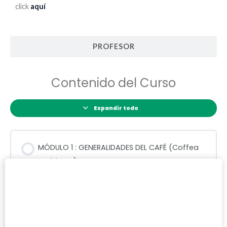
click
aquí
PROFESOR
Contenido del Curso
Expandir todo
MÓDULO 1 : GENERALIDADES DEL CAFÉ (Coffea
arabica L.), GENERALIDADES DE LOS HONGOS
5 Temas
Expandir
Contenido de la Lección