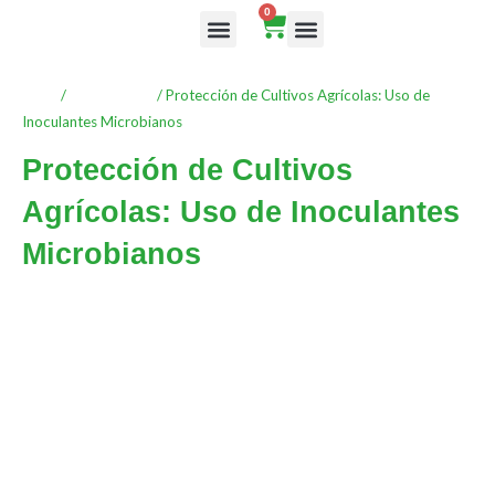
Ir
0
Cart
al
Rutas de aprendizaje
contenido
Inicio
/
Asincronicos
/ Protección de Cultivos Agrícolas: Uso de
Inoculantes Microbianos
Protección de Cultivos
Agrícolas: Uso de Inoculantes
Microbianos
CONTENIDO