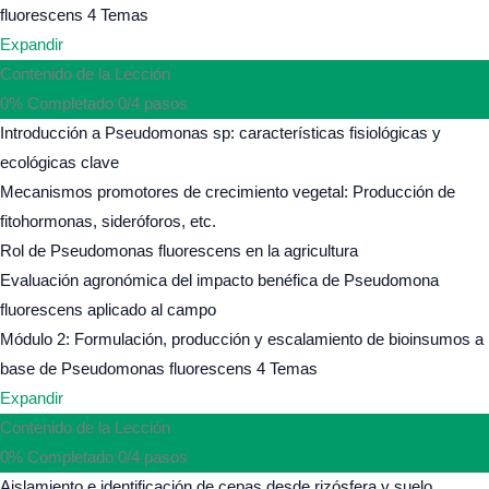
fluorescens
4 Temas
Expandir
Contenido de la Lección
0% Completado
0/4 pasos
Introducción a Pseudomonas sp: características fisiológicas y
ecológicas clave
Mecanismos promotores de crecimiento vegetal: Producción de
fitohormonas, sideróforos, etc.
Rol de Pseudomonas fluorescens en la agricultura
Evaluación agronómica del impacto benéfica de Pseudomona
fluorescens aplicado al campo
Módulo 2: Formulación, producción y escalamiento de bioinsumos a
base de Pseudomonas fluorescens
4 Temas
Expandir
Contenido de la Lección
0% Completado
0/4 pasos
Aislamiento e identificación de cepas desde rizósfera y suelo