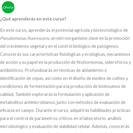
Producción
El
El
CONTENIDO
¡Oferta!
de
precio
precio
¿Qué aprenderás en este curso?
pseudomonas
fluorescens
original
actual
En este curso, aprenderás el potencial agrícola y biotecnológico de
cantidad
Pseudomonas fluorescens
, un microorganismo clave en la promoción
era:
es:
del crecimiento vegetal y en el control biológico de patógenos.
$13.00.
$10.00.
Conocerás sus características fisiológicas y ecológicas, mecanismos
de acción y su papel en la producción de fitohormonas, sideróforos y
antibióticos. Profundizarás en técnicas de aislamiento e
identificación de cepas, así como en el diseño de medios de cultivo y
condiciones de fermentación para la producción de bioinsumos de
calidad. También explorarás la formulación y aplicación de
metabolitos antimicrobianos, junto con métodos de evaluación de
eficacia en campo. Durante el curso, adquirirás habilidades prácticas
para el control de parámetros críticos en el laboratorio, análisis
microbiológico y evaluación de viabilidad celular. Además, conocerás