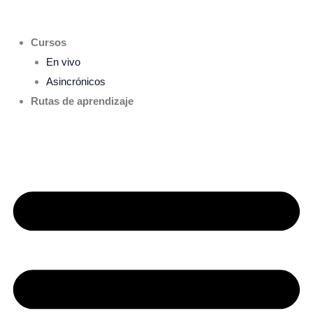
Ir
al
Cursos
contenido
En vivo
Asincrónicos
Rutas de aprendizaje