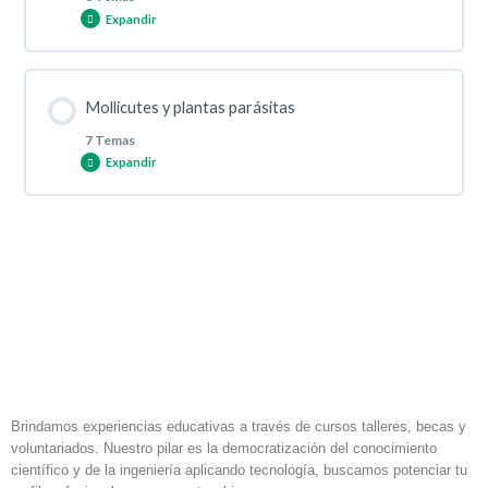
Expandir
Introducción
Contenido de la Lección
Mollicutes y plantas parásitas
0% COMPLETADO
0/8 pasos
Importancia y características de bacterias fitopatógenas
7 Temas
Expandir
Introducción
Fisiología de las bacterias fitopatógenas
Contenido de la Lección
0% COMPLETADO
0/7 pasos
Virus como patógenos en plantas
Clasificación de las bacterias
Introducción
Características de los virus
Enfermedades que causan
Caracteristicas de Mollicutes: fitoplasmas y spiroplasmas
Clasificación de virus
Integrando lo aprendido
Brindamos experiencias educativas a través de cursos talleres, becas y
voluntariados. Nuestro pilar es la democratización del conocimiento
científico y de la ingeniería aplicando tecnología, buscamos potenciar tu