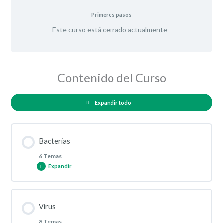
Primeros pasos
Este curso está cerrado actualmente
Contenido del Curso
Expandir todo
Bacterias
6 Temas
Expandir
Contenido de la Lección
Virus
0% COMPLETADO
0/6 pasos
8 Temas