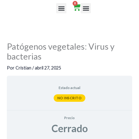
Ir
0
Cart
al
Rutas de aprendizaje
contenido
Patógenos vegetales: Virus y
bacterias
Por
Cristian
/
abril 27, 2025
Estado actual
NO INSCRITO
Precio
Cerrado