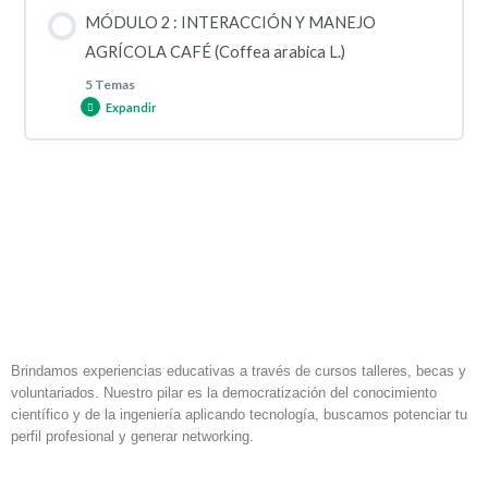
Contenido de la Lección
MÓDULO 2 : INTERACCIÓN Y MANEJO
0% COMPLETADO
0/5 pasos
AGRÍCOLA CAFÉ (Coffea arabica L.)
5 Temas
Expandir
• Definición de maleza
Contenido de la Lección
¿Qué es un herbicida?
0% COMPLETADO
0/5 pasos
Cómo afectan las malezas a mi cultivo
Herbicidas preemergentes y postemergentes
Tipos de malezas
Grupos químicos
Brindamos experiencias educativas a través de cursos talleres, becas y
voluntariados. Nuestro pilar es la democratización del conocimiento
Extractos vegetales y su potencial como herbicidas
científico y de la ingeniería aplicando tecnología, buscamos potenciar tu
perfil profesional y generar networking.
Selectividad en diferentes cultivos
F
I
L
a
n
i