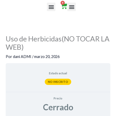
Ir
0
Cart
al
Rutas de aprendizaje
contenido
Uso de Herbicidas(NO TOCAR LA
WEB)
Por
dani ADMI
/
marzo 20, 2026
Estado actual
NO INSCRITO
Precio
Cerrado