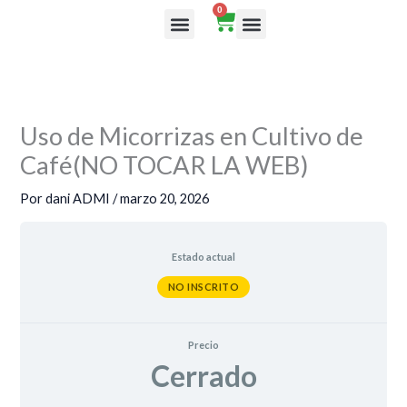
Ir
0
Cart
al
Rutas de aprendizaje
contenido
Uso de Micorrizas en Cultivo de
Café(NO TOCAR LA WEB)
Por
dani ADMI
/
marzo 20, 2026
Estado actual
NO INSCRITO
Precio
Cerrado