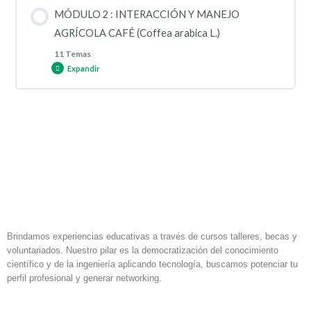
Contenido de la Lección
MÓDULO 2 : INTERACCIÓN Y MANEJO
0% COMPLETADO
0/8 pasos
AGRÍCOLA CAFÉ (Coffea arabica L.)
11 Temas
Expandir
Introducción y caracterización en el mundo
Contenido de la Lección
Conceptos básicos de nutrición
0% COMPLETADO
0/11 pasos
Factores que influyen en el desarrollo de café
Manejo de café (Coffea arabica L.)
Arvenses (plantas competidoras en plantaciones de café
(Coffea arabica L.))
Consideraciones técnicas del uso de micorrizas
Brindamos experiencias educativas a través de cursos talleres, becas y
voluntariados. Nuestro pilar es la democratización del conocimiento
científico y de la ingeniería aplicando tecnología, buscamos potenciar tu
Claves para el diagnóstico de deficiencias nutricionales de
perfil profesional y generar networking.
Fertilización y enmiendas en el cultivo de café
F
I
L
café
a
n
i