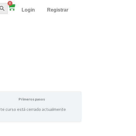
TÓN DE BÚSQUEDA
0
Cart
Login
Registrar
Primeros pasos
te curso está cerrado actualmente