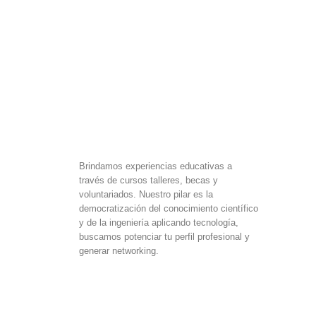
Brindamos experiencias educativas a
través de cursos talleres, becas y
voluntariados. Nuestro pilar es la
democratización del conocimiento científico
y de la ingeniería aplicando tecnología,
buscamos potenciar tu perfil profesional y
generar networking.
F
I
L
a
n
i
c
s
n