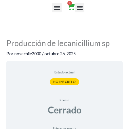
Ir
0
Cart
al
Rutas de aprendizaje
contenido
Producción de lecanicillium sp
Por
nosechile2000
/
octubre 26, 2025
Estado actual
NO INSCRITO
Precio
Cerrado
Primeros pasos