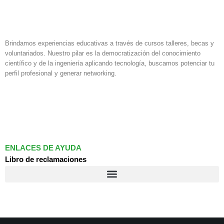
Brindamos experiencias educativas a través de cursos talleres, becas y
voluntariados. Nuestro pilar es la democratización del conocimiento
científico y de la ingeniería aplicando tecnología, buscamos potenciar tu
perfil profesional y generar networking.
F
I
L
a
n
i
c
s
n
e
t
k
b
a
e
o
g
d
ENLACES DE AYUDA
o
r
i
Libro de reclamaciones
k
a
n
m