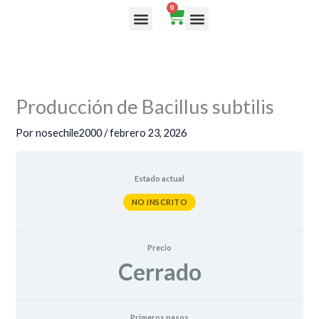
Ir
0
Cart
al
Rutas de aprendizaje
contenido
Producción de Bacillus subtilis
Por
nosechile2000
/
febrero 23, 2026
Estado actual
NO INSCRITO
Precio
Cerrado
Primeros pasos