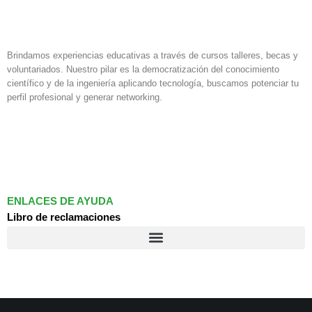
Brindamos experiencias educativas a través de cursos talleres, becas y
voluntariados. Nuestro pilar es la democratización del conocimiento
científico y de la ingeniería aplicando tecnología, buscamos potenciar tu
perfil profesional y generar networking.
F
I
L
a
n
i
c
s
n
e
t
k
b
a
e
o
g
d
ENLACES DE AYUDA
o
r
i
Libro de reclamaciones
k
a
n
m