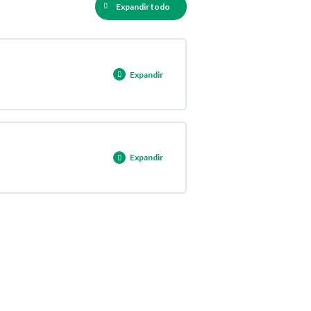
Expandir todo
Expandir
0% COMPLETADO
0/7 pasos
Expandir
0% COMPLETADO
0/7 pasos