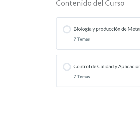
Contenido del Curso
Biología y producción de Metar
7 Temas
Contenido de la Lección
Control de Calidad y Aplicacio
7 Temas
Introducción al control bio
Contenido de la Lección
Características morfológicas 
Parámetros de control de cal
Mecanismos de infección y a