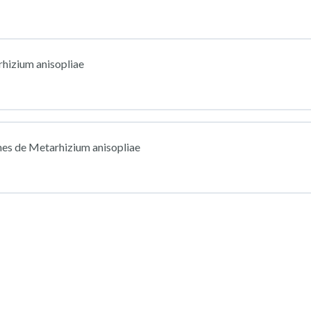
hizium anisopliae
nes de Metarhizium anisopliae
lógico y entomopatógenos.
y ciclo de vida de M. anisopliae.
idad: viabilidad, pureza, esporulación.
cción contra insectos.