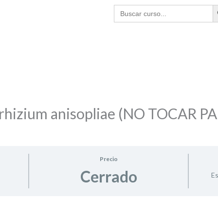
BO
Buscar:
rhizium anisopliae (NO TOCAR P
Precio
Cerrado
Es