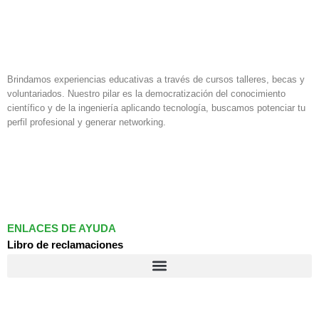
Brindamos experiencias educativas a través de cursos talleres, becas y
voluntariados. Nuestro pilar es la democratización del conocimiento
científico y de la ingeniería aplicando tecnología, buscamos potenciar tu
perfil profesional y generar networking.
F
I
L
a
n
i
c
s
n
e
t
k
b
a
e
o
g
d
ENLACES DE AYUDA
o
r
i
Libro de reclamaciones
k
a
n
m