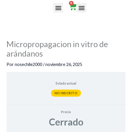
Ir
0
Cart
al
Rutas de aprendizaje
contenido
Micropropagacion in vitro de
arándanos
Por
nosechile2000
/
noviembre 26, 2025
Estado actual
NO INSCRITO
Precio
Cerrado