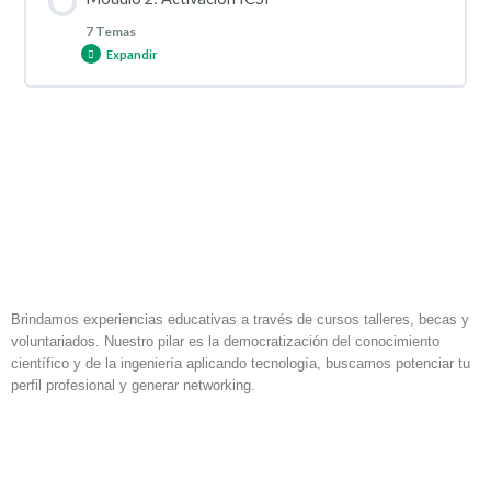
0% COMPLETADO
0/5 pasos
7 Temas
Expandir
Tendencias y breve historia de ICSI equina (y diferencias con
FIV)
Contenido de la Lección
0% COMPLETADO
0/7 pasos
Flujo ICSI y puntos críticos
Activación del oocito y cuidados post-ICSI
Selección y manejo de oocitos equinos
Cultivo embrionario
Brindamos experiencias educativas a través de cursos talleres, becas y
Preparación espermática para ICSI
voluntariados. Nuestro pilar es la democratización del conocimiento
científico y de la ingeniería aplicando tecnología, buscamos potenciar tu
perfil profesional y generar networking.
Evaluación embrionaria
F
I
L
Fundamentos de micromanipulación
a
n
i
c
s
n
Vitrificación/Desvitrificación