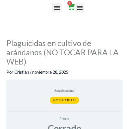
Ir
0
Cart
al
contenido
Plaguicidas en cultivo de
arándanos (NO TOCAR PARA LA
WEB)
Por
Cristian
/
noviembre 28, 2025
Estado actual
NO INSCRITO
Precio
Cerrado