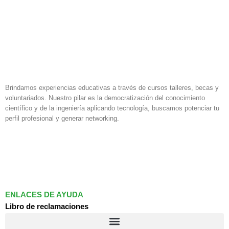
0% COMPLETADO
0/7 pasos
Plaguicidas Agrícolas: Conceptos claves
Uso de Insecticidas para control de Trips
Brindamos experiencias educativas a través de cursos talleres, becas y
voluntariados. Nuestro pilar es la democratización del conocimiento
científico y de la ingeniería aplicando tecnología, buscamos potenciar tu
perfil profesional y generar networking.
Uso de Insecticidas para control de Cochinilla
F
I
L
a
n
i
c
s
n
Uso de Insecticidas para control de Heliothis/Chloridea
e
t
k
b
a
e
Uso de Fungicidas para control de Botrytis
o
g
d
ENLACES DE AYUDA
o
r
i
Libro de reclamaciones
k
a
n
Uso de Fungicidas para control de Oidium