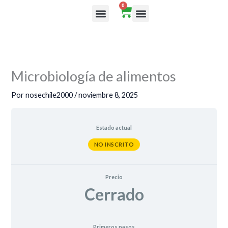
Ir
0
Cart
al
Rutas de aprendizaje
contenido
Microbiología de alimentos
Por
nosechile2000
/
noviembre 8, 2025
Estado actual
NO INSCRITO
Precio
Cerrado
Primeros pasos