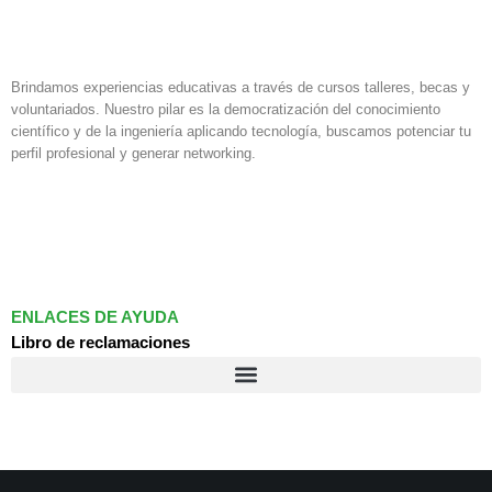
Brindamos experiencias educativas a través de cursos talleres, becas y
voluntariados. Nuestro pilar es la democratización del conocimiento
científico y de la ingeniería aplicando tecnología, buscamos potenciar tu
perfil profesional y generar networking.
F
I
L
a
n
i
c
s
n
e
t
k
b
a
e
o
g
d
ENLACES DE AYUDA
o
r
i
Libro de reclamaciones
k
a
n
m