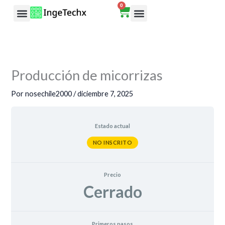
Ir
0
Cart
al
Rutas de aprendizaje
contenido
Producción de micorrizas
Por
nosechile2000
/
diciembre 7, 2025
Estado actual
NO INSCRITO
Precio
Cerrado
Primeros pasos