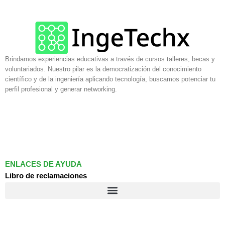
Brindamos experiencias educativas a través de cursos talleres, becas y
voluntariados. Nuestro pilar es la democratización del conocimiento
científico y de la ingeniería aplicando tecnología, buscamos potenciar tu
perfil profesional y generar networking.
F
I
L
a
n
i
c
s
n
e
t
k
b
a
e
o
g
d
ENLACES DE AYUDA
o
r
i
Libro de reclamaciones
k
a
n
m