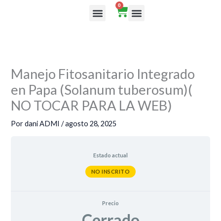
Ir
0
Cart
al
Rutas de aprendizaje
contenido
Manejo Fitosanitario Integrado
en Papa (Solanum tuberosum)(
NO TOCAR PARA LA WEB)
Por
dani ADMI
/
agosto 28, 2025
Estado actual
NO INSCRITO
Precio
Cerrado