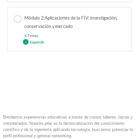
Contenido de la Lección
Módulo 2:Aplicaciones de la FIV: investigación,
0% COMPLETADO
0/8 pasos
conservación y mercado
6 Temas
Expandir
Breve historia y evolución de la FIV en biotecnología
reproductiva
Contenido de la Lección
Ovogénesis: formación, maduración y particularidades inter-
0% COMPLETADO
0/6 pasos
especie.
Comparación entre modelos: murinos, bovinos, porcinos,
Espermatogénesis: procesos, espermatozoides
equinos y otros
epididimarios y variabilidad por especie.
Brindamos experiencias educativas a través de cursos talleres, becas y
Ventajas, retos y particularidades fisiológicas
voluntariados. Nuestro pilar es la democratización del conocimiento
Maduración ovocitaria in vivo vs. in vitro.
científico y de la ingeniería aplicando tecnología, buscamos potenciar tu
perfil profesional y generar networking.