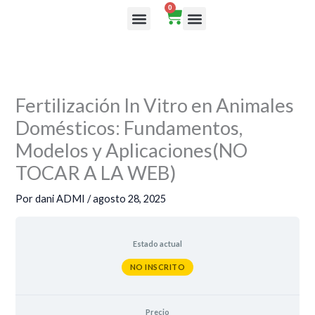
Ir
0
Cart
al
Rutas de aprendizaje
contenido
Fertilización In Vitro en Animales
Domésticos: Fundamentos,
Modelos y Aplicaciones(NO
TOCAR A LA WEB)
Por
dani ADMI
/
agosto 28, 2025
Estado actual
NO INSCRITO
Precio