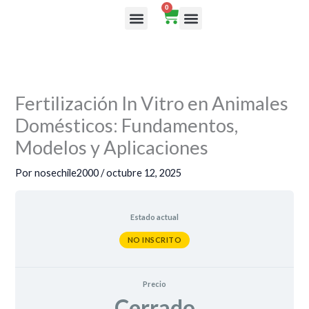
Ir
0
Cart
al
Rutas de aprendizaje
contenido
Fertilización In Vitro en Animales
Domésticos: Fundamentos,
Modelos y Aplicaciones
Por
nosechile2000
/
octubre 12, 2025
Estado actual
NO INSCRITO
Precio
Cerrado