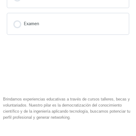
Examen
Brindamos experiencias educativas a través de cursos talleres, becas y
voluntariados. Nuestro pilar es la democratización del conocimiento
científico y de la ingeniería aplicando tecnología, buscamos potenciar tu
perfil profesional y generar networking.
F
I
L
a
n
i