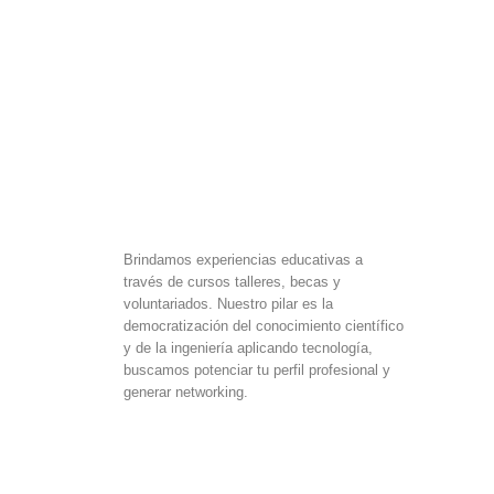
Brindamos experiencias educativas a
través de cursos talleres, becas y
voluntariados. Nuestro pilar es la
democratización del conocimiento científico
y de la ingeniería aplicando tecnología,
buscamos potenciar tu perfil profesional y
generar networking.
F
I
L
a
n
i
c
s
n