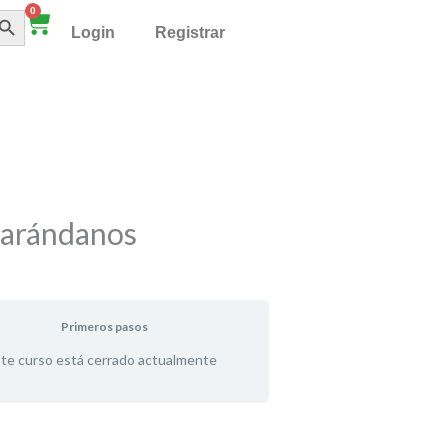
TÓN DE BÚSQUEDA
0
Cart
Login
Registrar
e arándanos
Primeros pasos
te curso está cerrado actualmente