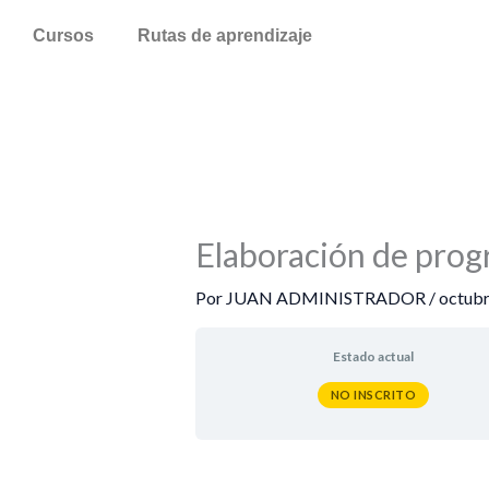
Ir
Cursos
Rutas de aprendizaje
al
contenido
Elaboración de progr
Por
JUAN ADMINISTRADOR
/
octubr
Estado actual
NO INSCRITO